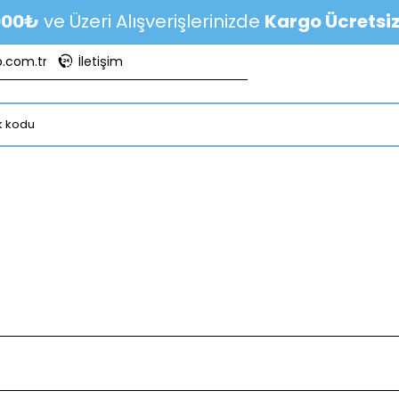
000₺
ve Üzeri Alışverişlerinizde
Kargo Ücretsiz
b.com.tr
İletişim
ekanik
Su Analiz
Toprak Analiz
La
hazlar
Cihazları
Cihazları