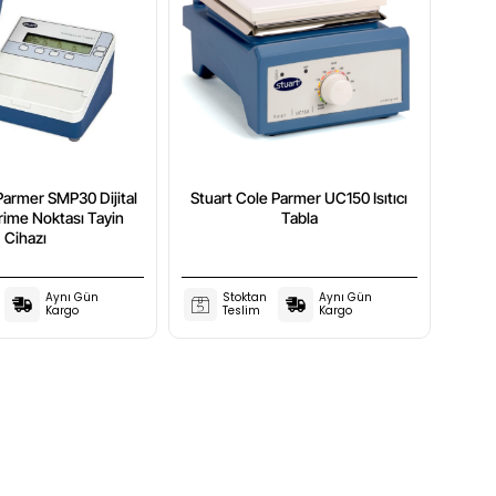
Parmer SMP30 Dijital
Stuart Cole Parmer UC150 Isıtıcı
rime Noktası Tayin
Tabla
Cihazı
Aynı Gün
Stoktan
Aynı Gün
Kargo
Teslim
Kargo