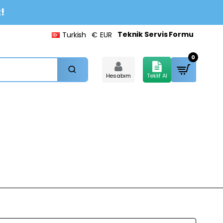
!
Teknik Servis Formu
Turkish
€
EUR
0
Hesabım
Teklif Al
boratuvar Tezgah
Süt Analiz
Markalar
Sistemleri
Cihazları