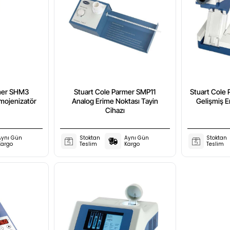
rmer SHM3
Stuart Cole Parmer SMP11
Stuart Cole 
mojenizatör
Analog Erime Noktası Tayin
Gelişmiş E
Cihazı
Aynı Gün
Stoktan
Aynı Gün
Stoktan
Kargo
Teslim
Kargo
Teslim