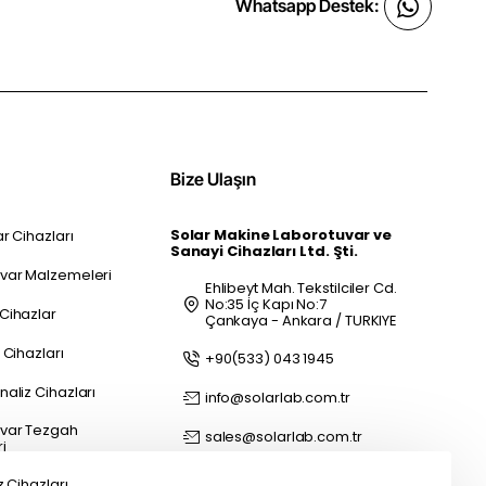
Whatsapp Destek:
Bize Ulaşın
Solar Makine Laborotuvar ve
r Cihazları
Sanayi Cihazları Ltd. Şti.
var Malzemeleri
Ehlibeyt Mah. Tekstilciler Cd.
No:35 İç Kapı No:7
Cihazlar
Çankaya - Ankara / TURKIYE
 Cihazları
+90(533) 043 1945
aliz Cihazları
info@solarlab.com.tr
var Tezgah
sales@solarlab.com.tr
i
z Cihazları