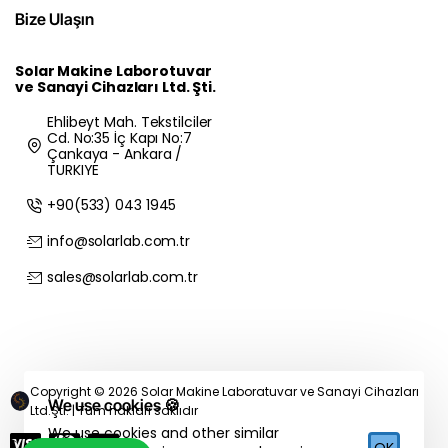
Bize Ulaşın
Solar Makine Laborotuvar
ve Sanayi Cihazları Ltd. Şti.
Ehlibeyt Mah. Tekstilciler
Cd. No:35 İç Kapı No:7
Çankaya - Ankara /
TURKIYE
+90(533) 043 1945
info@solarlab.com.tr
sales@solarlab.com.tr
Copyright © 2026 Solar Makine Laboratuvar ve Sanayi Cihazları
We use cookies 🍪
Ltd.Şti. | Tüm hakları saklıdır
We use cookies and other similar
OK