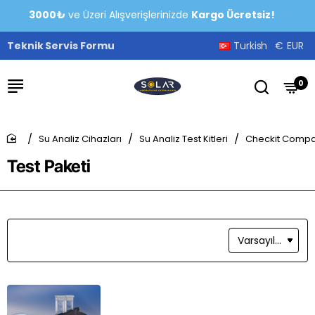
3000₺
ve Üzeri Alışverişlerinizde
Kargo Ücretsiz!
Teknik Servis Formu
Turkish
€
EUR
0
Su Analiz Cihazları
Su Analiz Test Kitleri
Checkit Compa
home
Test Paketi