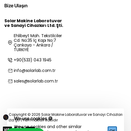
Bize Ulaşın
Solar Makine Laborotuvar
ve Sanayi Cihazları Ltd. Şti.
Ehlibeyt Mah. Tekstilciler
Cd. No:35 İç Kapı No:7
Çankaya - Ankara /
TURKIYE
+90(533) 043 1945
info@solarlab.com.tr
sales@solarlab.com.tr
Copyright © 2026 Solar Makine Laboratuvar ve Sanayi Cihazları
We use cookies 🍪
Ltd.Şti. | Tüm hakları saklıdır
We use cookies and other similar
OK